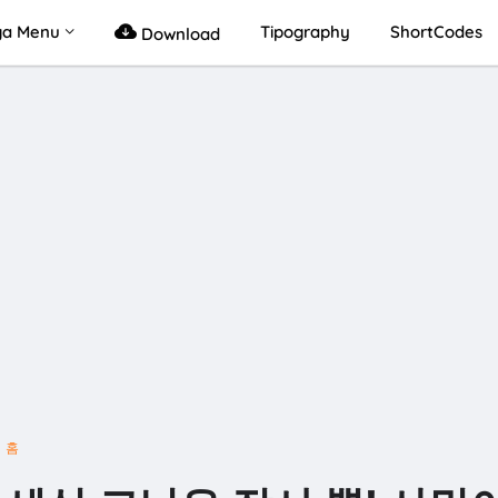
a Menu
Tipography
ShortCodes
Download
홈