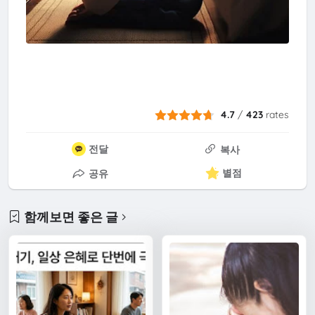
4.7
/
423
rates
전달
복사
별점
공유
함께보면 좋은 글